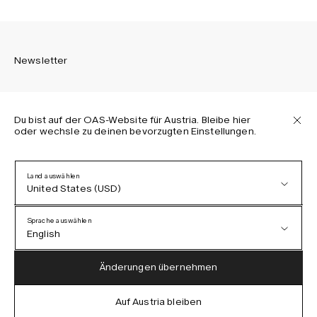
Newsletter
Du bist auf der OAS-Website für Austria. Bleibe hier
oder wechsle zu deinen bevorzugten Einstellungen.
Melden Sie sich an, um die neuesten Informationen über
OAS Kollektionen, unsere Produkte, Events und Projekte zu
erhalten.
Land auswählen
United States (USD)
Datenschutzerklärung
AGB
Sprache auswählen
Barrierefreiheit
English
Cookie-Richtlinie
Austria (EUR)
English
Änderungen übernehmen
Denmark (DKK)
German
Auf Austria bleiben
IG
FB
TT
PI
LI
OAS © 2026
EU (EUR)
Spanish