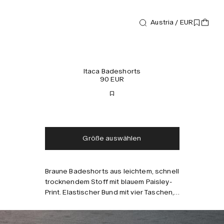
Austria / EUR
Badeshorts
Itaca Badeshorts
90 EUR
Kostenloser Versand
Lieferung in 2-3 Tagen
Steuern und Abgaben
Keine zusätzlichen
inklusive
Gebühren
Größe auswählen
Braune Badeshorts aus leichtem, schnell
Kombinieren mit
trocknendem Stoff mit blauem Paisley-
Print. Elastischer Bund mit vier Taschen,
davon eine versteckte
Reißverschlusstasche. Mesh-Futter für
Komfort. Taillierte Passform und mittlere