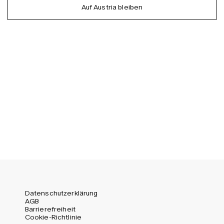
Auf Austria bleiben
EU (EUR)
Spanish
Germany (EUR)
Swedish
Global (USD)
Liechtenstein (CHF)
Norway (NOK)
Spain (EUR)
Sweden (SEK)
Switzerland (CHF)
United Kingdom (GBP)
United States (USD)
Datenschutzerklärung
AGB
Barrierefreiheit
Cookie-Richtlinie