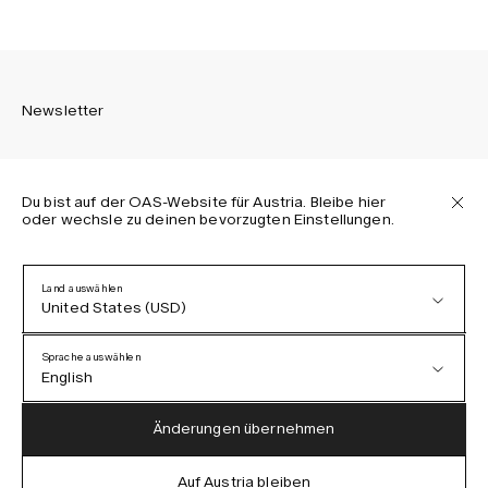
Newsletter
Du bist auf der OAS-Website für Austria. Bleibe hier
oder wechsle zu deinen bevorzugten Einstellungen.
Melden Sie sich an, um die neuesten Informationen über
OAS Kollektionen, unsere Produkte, Events und Projekte zu
erhalten.
Land auswählen
United States (USD)
Datenschutzerklärung
AGB
Sprache auswählen
Barrierefreiheit
English
Cookie-Richtlinie
Austria (EUR)
English
Änderungen übernehmen
Denmark (DKK)
German
Auf Austria bleiben
IG
FB
TT
PI
LI
OAS © 2026
EU (EUR)