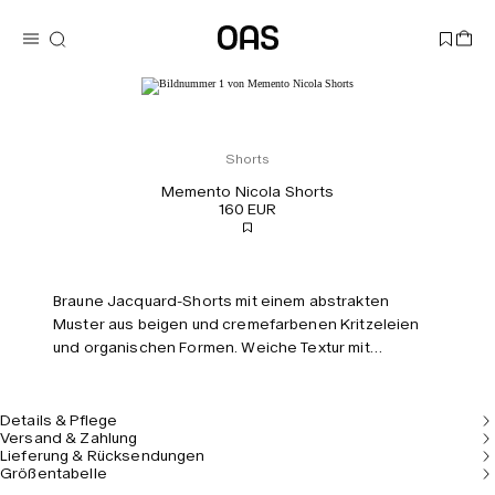
Shorts
Memento Nicola Shorts
160 EUR
Braune Jacquard-Shorts mit einem abstrakten
Muster aus beigen und cremefarbenen Kritzeleien
und organischen Formen. Weiche Textur mit
elastischem Bund und Seitentaschen. Entspannte
Passform mit längeren Beinen.
Details & Pflege
Versand & Zahlung
Lieferung & Rücksendungen
Größentabelle