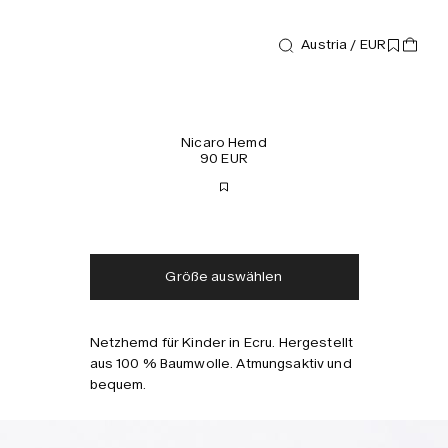
Austria / EUR
Hemden
Nicaro Hemd
90 EUR
Kostenloser Versand
Lieferung in 2-3 Tagen
Steuern und Abgaben
Keine zusätzlichen
inklusive
Gebühren
Größe auswählen
Netzhemd für Kinder in Ecru. Hergestellt
Kombinieren mit
aus 100 % Baumwolle. Atmungsaktiv und
bequem.