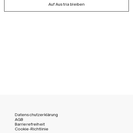
Auf Austria bleiben
EU (EUR)
Spanish
Germany (EUR)
Swedish
Global (USD)
Liechtenstein (CHF)
Norway (NOK)
Spain (EUR)
Sweden (SEK)
Switzerland (CHF)
United Kingdom (GBP)
United States (USD)
Datenschutzerklärung
AGB
Barrierefreiheit
Cookie-Richtlinie