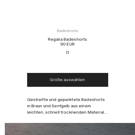
Badeshorts
Regalia Badeshorts
90 EUR
Kostenloser Versand
Lieferung in 2-3 Tagen
Steuern und Abgaben
Keine zusätzlichen
inklusive
Gebühren
Größe auswählen
Gestreifte und gepunktete Badeshorts
in Braun und Senfgelb aus einem
leichten, schnell trocknenden Material.
Mit elastischem Bund, vier Taschen,
Kombinieren mit
einschließlich einer versteckten
Reißverschlusstasche, und einem