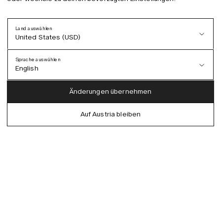
Land auswählen
United States (USD)
Sprache auswählen
English
Austria (EUR)
English
Änderungen übernehmen
Denmark (DKK)
German
Auf Austria bleiben
EU (EUR)
Spanish
Germany (EUR)
Swedish
Global (USD)
Liechtenstein (CHF)
Norway (NOK)
Spain (EUR)