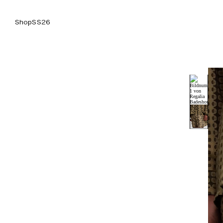
Shop
SS26