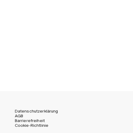
Sweden (SEK)
Switzerland (CHF)
United Kingdom (GBP)
United States (USD)
Datenschutzerklärung
AGB
Barrierefreiheit
Cookie-Richtlinie