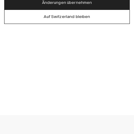
English
Änderungen übernehmen
Denmark (DKK)
German
Auf Switzerland bleiben
EU (EUR)
Spanish
Germany (EUR)
Swedish
Global (USD)
Liechtenstein (CHF)
Norway (NOK)
Spain (EUR)
Sweden (SEK)
Switzerland (CHF)
United Kingdom (GBP)
United States (USD)