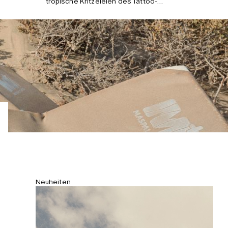
tropische Kritzeleien des Tattoo-
Musters mit abstraktem Camouflage von
Facade. Lässige Silhouette, kastige
Ärmel, Resortkragen, Knopfleiste.
Neuheiten