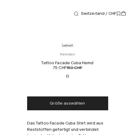
Switzerland / CHF
Last call
Hemden
Tattoo Facade Cuba Hemd
75 CHF
150 CHF
Kostenloser Versand
Lieferung in 2-3 Tagen
Steuern und Abgaben
Keine zusätzlichen
inklusive
Gebühren
Größe auswählen
Das Tattoo Facade Cuba Shirt wird aus
Kombinieren mit
Reststoffen gefertigt und verbindet