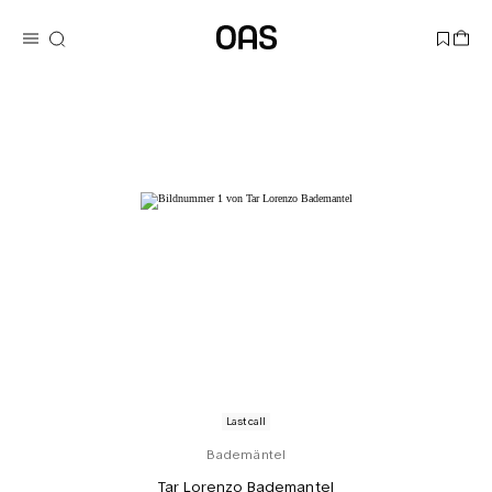
Last call
Bademäntel
Tar Lorenzo Bademantel