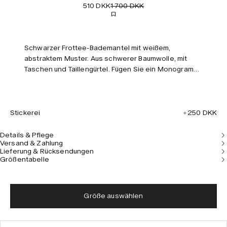
510 DKK
1 700 DKK
Schwarzer Frottee-Bademantel mit weißem,
abstraktem Muster. Aus schwerer Baumwolle, mit
Taschen und Taillengürtel. Fügen Sie ein Monogramm
für einen personalisierten Bademantel hinzu. Das
Model ist 184 cm/6’0’’ groß und trägt Größe XL/XXL.
Stickerei
250 DKK
Details & Pflege
Versand & Zahlung
Lieferung & Rücksendungen
Größentabelle
Größe auswählen