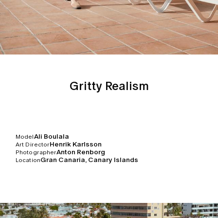
Gritty Realism
Ali Boulala
Model
Henrik Karlsson
Art Director
Anton Renborg
Photographer
Gran Canaria, Canary Islands
Location