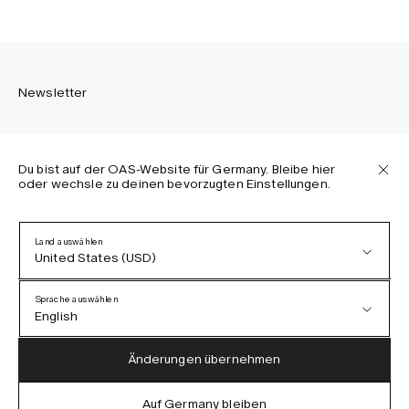
Newsletter
Du bist auf der OAS-Website für Germany. Bleibe hier
oder wechsle zu deinen bevorzugten Einstellungen.
Melden Sie sich an, um die neuesten Informationen über
OAS Kollektionen, unsere Produkte, Events und Projekte zu
erhalten.
Land auswählen
United States (USD)
Datenschutzerklärung
AGB
Sprache auswählen
Barrierefreiheit
English
Cookie-Richtlinie
Austria (EUR)
English
Änderungen übernehmen
Denmark (DKK)
German
Auf Germany bleiben
IG
FB
TT
PI
LI
OAS © 2026
EU (EUR)