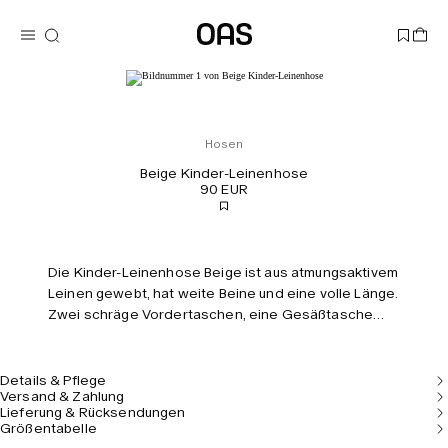
Hosen
Beige Kinder-Leinenhose
90 EUR
Die Kinder-Leinenhose Beige ist aus atmungsaktivem
Leinen gewebt, hat weite Beine und eine volle Länge.
Zwei schräge Vordertaschen, eine Gesäßtasche
und ein elastischer Kordelzugbund sorgen für mehr
Tragekomfort.
Details & Pflege
Versand & Zahlung
Lieferung & Rücksendungen
Größentabelle