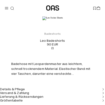
Badeshorts
Leo Badeshorts
90 EUR
Badehose mit Leopardenmuster aus leichtem,
schnell trocknendem Material. Elastischer Bund mit
vier Taschen, darunter eine versteckte
Reißverschlusstasche. Netzfutter für Komfort.
Figurbetonte Passform und mittlere Leibhöhe.
Details & Pflege
Versand & Zahlung
Lieferung & Rücksendungen
Größentabelle