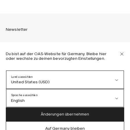
Newsletter
Du bist auf der OAS-Website für Germany. Bleibe hier
oder wechsle zu deinen bevorzugten Einstellungen.
Melden Sie sich an, um die neuesten Informationen über
OAS Kollektionen, unsere Produkte, Events und Projekte zu
erhalten.
Land auswählen
United States (USD)
Datenschutzerklärung
AGB
Sprache auswählen
Barrierefreiheit
English
Cookie-Richtlinie
Austria (EUR)
English
Änderungen übernehmen
Denmark (DKK)
German
Auf Germany bleiben
IG
FB
TT
PI
LI
OAS © 2026
EU (EUR)