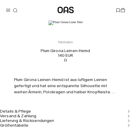
Hemden
Plum Girona Leinen-Hemd
140 EUR
Plum Girona Leinen-Hemd ist aus luftigem Leinen
gefertigt und hat eine entspannte Silhouette mit
weiten Ärmeln, Polokragen und halber Knopfleiste. Es
ist mit demselben Fokus auf Komfort und Stil designt,
was dem Träger ermöglicht, mühelos zwischen
lässigen und formelleren Anlässen zu wechseln. Das
Details & Pflege
Versand & Zahlung
Model ist 180 cm/5’11’’ groß und trägt Größe M.
Lieferung & Rücksendungen
Größentabelle