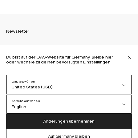
Newsletter
Du bist auf der OAS-Website für Germany. Bleibe hier
oder wechsle zu deinen bevorzugten Einstellungen.
Melden Sie sich an, um die neuesten Informationen über
OAS Kollektionen, unsere Produkte, Events und Projekte zu
erhalten.
Land auswählen
United States (USD)
Datenschutzerklärung
AGB
Sprache auswählen
Barrierefreiheit
English
Cookie-Richtlinie
Austria (EUR)
English
Änderungen übernehmen
Denmark (DKK)
German
Auf Germany bleiben
IG
FB
TT
PI
LI
OAS © 2026
EU (EUR)