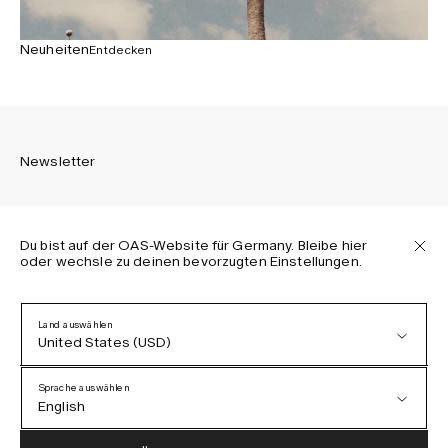
Neuheiten
Entdecken
Newsletter
Du bist auf der OAS-Website für Germany. Bleibe hier
oder wechsle zu deinen bevorzugten Einstellungen.
Melden Sie sich an, um die neuesten Informationen über
OAS Kollektionen, unsere Produkte, Events und Projekte zu
erhalten.
Land auswählen
United States (USD)
Datenschutzerklärung
AGB
Sprache auswählen
Barrierefreiheit
English
Cookie-Richtlinie
Austria (EUR)
English