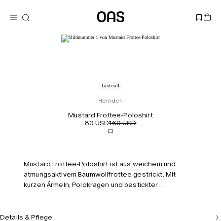
Last call
Hemden
Mustard Frottee-Poloshirt
80 USD
160 USD
Mustard Frottee-Poloshirt ist aus weichem und
atmungsaktivem Baumwollfrottee gestrickt. Mit
kurzen Ärmeln, Polokragen und bestickter
Brusttasche. Das Modell ist 184 cm groß und trägt
Größe M.
Details & Pflege