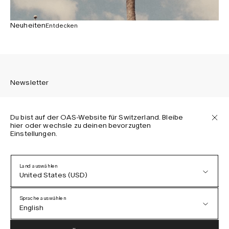
Neuheiten
Entdecken
Newsletter
Du bist auf der OAS-Website für Switzerland. Bleibe
hier oder wechsle zu deinen bevorzugten
Einstellungen.
Melden Sie sich an, um die neuesten Informationen über
OAS Kollektionen, unsere Produkte, Events und Projekte zu
erhalten.
Land auswählen
United States (USD)
Datenschutzerklärung
AGB
Sprache auswählen
Barrierefreiheit
English
Cookie-Richtlinie
Austria (EUR)
English