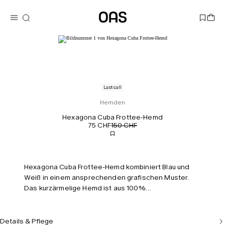
Last call
Hemden
Hexagona Cuba Frottee-Hemd
75 CHF
150 CHF
Hexagona Cuba Frottee-Hemd kombiniert Blau und
Weiß in einem ansprechenden grafischen Muster.
Das kurzärmelige Hemd ist aus 100%
jacquardgewebter Baumwolle gefertigt, die den
Körper atmen lässt. Mit Resortkragen und
entspannter Passform gestaltet. Das Modell ist 183
Details & Pflege