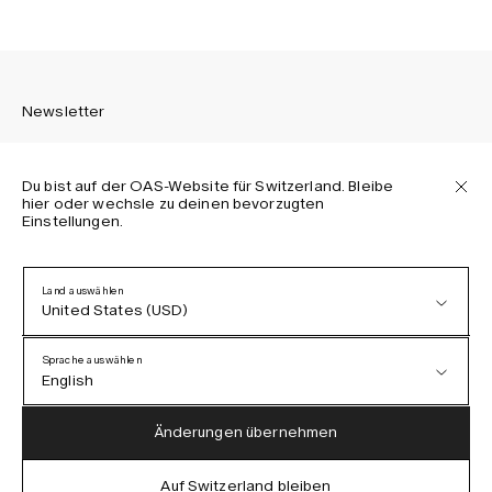
Newsletter
Du bist auf der OAS-Website für Switzerland. Bleibe
hier oder wechsle zu deinen bevorzugten
Einstellungen.
Melden Sie sich an, um die neuesten Informationen über
OAS Kollektionen, unsere Produkte, Events und Projekte zu
erhalten.
Land auswählen
United States (USD)
Datenschutzerklärung
AGB
Sprache auswählen
Barrierefreiheit
English
Cookie-Richtlinie
Austria (EUR)
English
Änderungen übernehmen
Denmark (DKK)
German
Auf Switzerland bleiben
IG
FB
TT
PI
LI
OAS © 2026
EU (EUR)