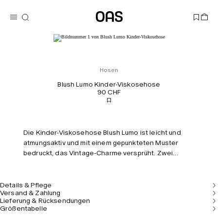
Hosen
Blush Lumo Kinder-Viskosehose
90 CHF
Die Kinder-Viskosehose Blush Lumo ist leicht und
atmungsaktiv und mit einem gepunkteten Muster
bedruckt, das Vintage-Charme versprüht. Zwei
schräge Vordertaschen, eine Gesäßtasche und ein
elastischer Kordelzugbund sorgen für mehr
Tragekomfort.
Details & Pflege
Versand & Zahlung
Lieferung & Rücksendungen
Größentabelle