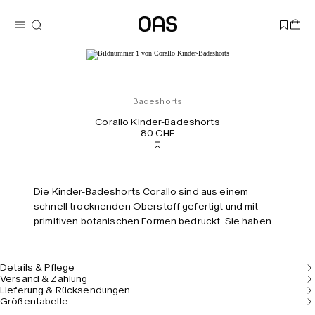
Badeshorts
Corallo Kinder-Badeshorts
80 CHF
Die Kinder-Badeshorts Corallo sind aus einem
schnell trocknenden Oberstoff gefertigt und mit
primitiven botanischen Formen bedruckt. Sie haben
eine lockere Passform, einen Stretchbund mit
Kordelzug und einen integrierten Mesh-Slip für
Tragekomfort und Halt. In der versteckten
Details & Pflege
Versand & Zahlung
Reißverschlusstasche können kleine Schätze sicher
Lieferung & Rücksendungen
aufbewahrt werden.
Größentabelle