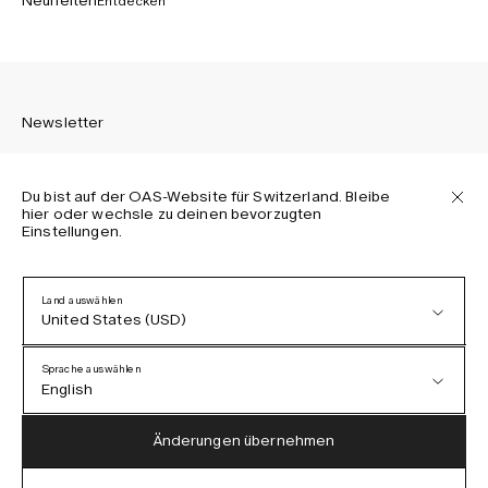
Neuheiten
Entdecken
Newsletter
Du bist auf der OAS-Website für Switzerland. Bleibe
hier oder wechsle zu deinen bevorzugten
Einstellungen.
Melden Sie sich an, um die neuesten Informationen über
OAS Kollektionen, unsere Produkte, Events und Projekte zu
erhalten.
Land auswählen
United States (USD)
Datenschutzerklärung
AGB
Sprache auswählen
Barrierefreiheit
English
Cookie-Richtlinie
Austria (EUR)
English
Änderungen übernehmen
Denmark (DKK)
German