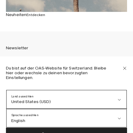
Neuheiten
Entdecken
Newsletter
Du bist auf der OAS-Website für Switzerland. Bleibe
hier oder wechsle zu deinen bevorzugten
Einstellungen.
Melden Sie sich an, um die neuesten Informationen über
OAS Kollektionen, unsere Produkte, Events und Projekte zu
erhalten.
Land auswählen
United States (USD)
Datenschutzerklärung
AGB
Sprache auswählen
Barrierefreiheit
English
Cookie-Richtlinie
Austria (EUR)
English