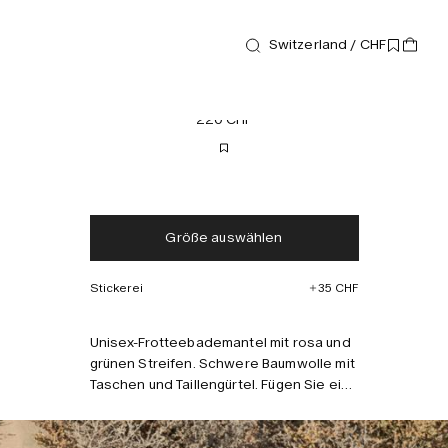
Switzerland / CHF
Bademäntel
Berry Robe
220 CHF
Kostenloser Versand
Lieferung in 2-3 Tagen
Steuern und Abgaben
Keine zusätzlichen
Größe auswählen
inklusive
Gebühren
Stickerei
35 CHF
Kombinieren mit
Unisex-Frotteebademantel mit rosa und
grünen Streifen. Schwere Baumwolle mit
Taschen und Taillengürtel. Fügen Sie ein
Monogramm für einen personalisierten
Bademantel hinzu. Das Model ist 187 cm
groß und trägt Größe L/XL.