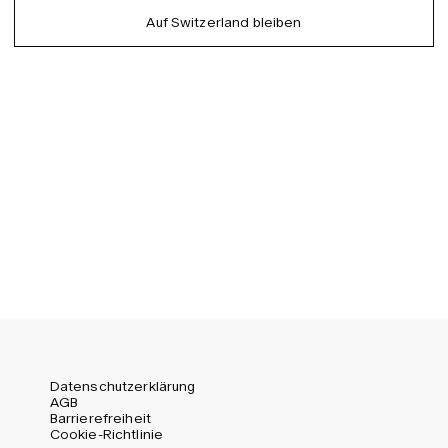
German
Auf Switzerland bleiben
EU (EUR)
Spanish
Germany (EUR)
Swedish
Global (USD)
Liechtenstein (CHF)
Norway (NOK)
Spain (EUR)
Sweden (SEK)
Switzerland (CHF)
United Kingdom (GBP)
United States (USD)
Datenschutzerklärung
AGB
Barrierefreiheit
Cookie-Richtlinie