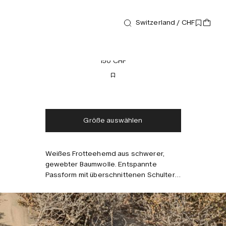
Switzerland / CHF
Hemden
White Cuba Frotteehemd
150 CHF
Kostenloser Versand
Lieferung in 2-3 Tagen
Steuern und Abgaben
Keine zusätzlichen
inklusive
Gebühren
Größe auswählen
Weißes Frotteehemd aus schwerer,
Kombinieren mit
gewebter Baumwolle. Entspannte
Passform mit überschnittenen Schultern,
Resort-Kragen und Knopfleiste. Das
Model ist 187 cm groß und trägt Größe
M.