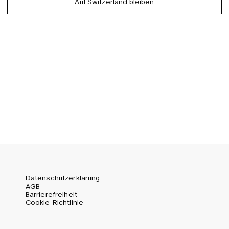
Auf Switzerland bleiben
EU (EUR)
Spanish
Germany (EUR)
Swedish
Global (USD)
Liechtenstein (CHF)
Norway (NOK)
Spain (EUR)
Sweden (SEK)
Switzerland (CHF)
United Kingdom (GBP)
United States (USD)
Datenschutzerklärung
AGB
Barrierefreiheit
Cookie-Richtlinie