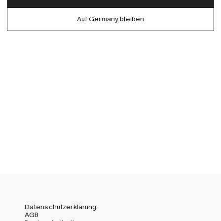
Denmark (DKK)
German
Auf Germany bleiben
EU (EUR)
Spanish
Germany (EUR)
Swedish
Global (USD)
Liechtenstein (CHF)
Norway (NOK)
Spain (EUR)
Sweden (SEK)
Switzerland (CHF)
United Kingdom (GBP)
United States (USD)
Datenschutzerklärung
AGB