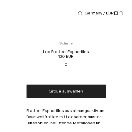
Germany / EUR
Schuhe
Leo Frottee-Espadrilles
130 EUR
Kostenloser Versand
Lieferung in 2-3 Tagen
Steuern und Abgaben
Keine zusätzlichen
inklusive
Gebühren
Größe auswählen
Frottee-Espadrilles aus atmungsaktivem
Kombinieren mit
Baumwollfrottee mit Leopardenmuster.
Jutesohlen, belüftende Metallösen und
ein Fersenaufnäher aus veganem Leder.