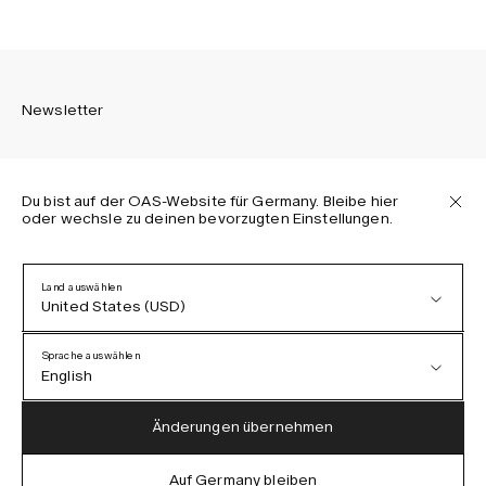
Newsletter
Du bist auf der OAS-Website für Germany. Bleibe hier
oder wechsle zu deinen bevorzugten Einstellungen.
Melden Sie sich an, um die neuesten Informationen über
OAS Kollektionen, unsere Produkte, Events und Projekte zu
erhalten.
Land auswählen
United States (USD)
Datenschutzerklärung
AGB
Sprache auswählen
Barrierefreiheit
English
Cookie-Richtlinie
Austria (EUR)
English
Änderungen übernehmen
Denmark (DKK)
German
Auf Germany bleiben
IG
FB
TT
PI
LI
OAS © 2026
EU (EUR)