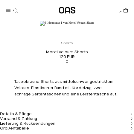
Shorts
Morel Velours Shorts
120 EUR
Taupebraune Shorts aus mittelschwer gestricktem
Velours. Elastischer Bund mit Kordelzug, zwei
schräge Seitentaschen und eine Leistentasche auf
der Rückseite. Normale Passform und mittlere
Leibhöhe.
Details & Pflege
Versand & Zahlung
Lieferung & Rücksendungen
Größentabelle