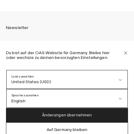
Newsletter
Du bist auf der OAS-Website für Germany. Bleibe hier
oder wechsle zu deinen bevorzugten Einstellungen.
Melden Sie sich an, um die neuesten Informationen über
OAS Kollektionen, unsere Produkte, Events und Projekte zu
erhalten.
Land auswählen
United States (USD)
Datenschutzerklärung
AGB
Sprache auswählen
Barrierefreiheit
English
Cookie-Richtlinie
Austria (EUR)
English
Änderungen übernehmen
Denmark (DKK)
German
Auf Germany bleiben
IG
FB
TT
PI
LI
OAS © 2026
EU (EUR)