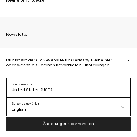
Neuheiten
Entdecken
Newsletter
Du bist auf der OAS-Website für Germany. Bleibe hier
oder wechsle zu deinen bevorzugten Einstellungen.
Melden Sie sich an, um die neuesten Informationen über
OAS Kollektionen, unsere Produkte, Events und Projekte zu
erhalten.
Land auswählen
United States (USD)
Datenschutzerklärung
AGB
Sprache auswählen
Barrierefreiheit
English
Cookie-Richtlinie
Austria (EUR)
English
Änderungen übernehmen
Denmark (DKK)
German