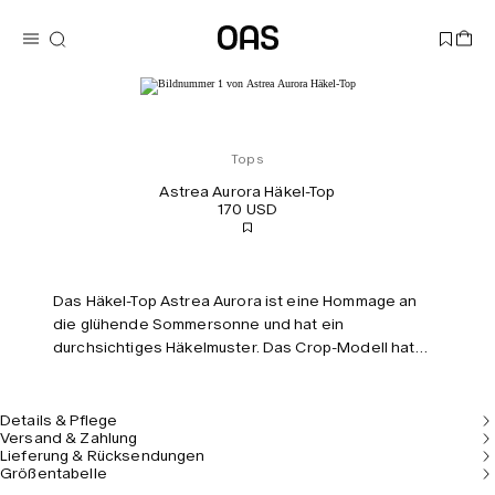
Tops
Astrea Aurora Häkel-Top
170 USD
Das Häkel-Top Astrea Aurora ist eine Hommage an
die glühende Sommersonne und hat ein
durchsichtiges Häkelmuster. Das Crop-Modell hat
weiche Fransen am Saum und bietet eine moderne
Interpretation des Bohemien-Stils. Das Model ist 177
cm/5’10'' groß und trägt Größe S.
Details & Pflege
Versand & Zahlung
Lieferung & Rücksendungen
Größentabelle