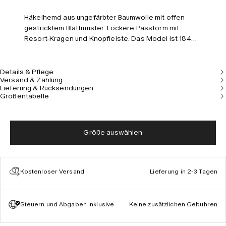
Häkelhemd aus ungefärbter Baumwolle mit offen
gestricktem Blattmuster. Lockere Passform mit
Resort-Kragen und Knopfleiste. Das Model ist 184
cm/6’0” groß und trägt Größe L.
Details & Pflege
Versand & Zahlung
Lieferung & Rücksendungen
Größentabelle
Größe auswählen
Kostenloser Versand
Lieferung in 2-3 Tagen
Steuern und Abgaben inklusive
Keine zusätzlichen Gebühren