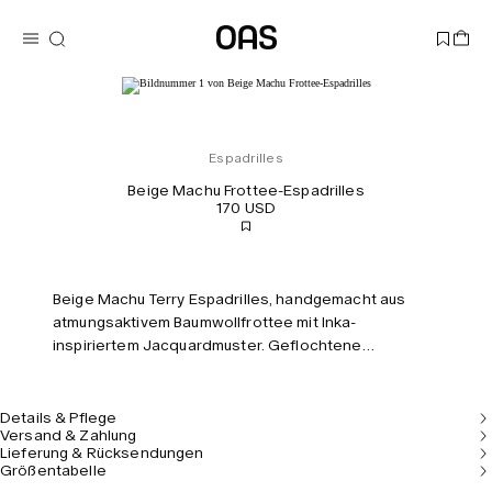
Espadrilles
Beige Machu Frottee-Espadrilles
170 USD
Beige Machu Terry Espadrilles, handgemacht aus
atmungsaktivem Baumwollfrottee mit Inka-
inspiriertem Jacquardmuster. Geflochtene
Jutesohlen mit Gummischicht verstärkt, Metallösen
zur Belüftung, Fersenpatch aus veganem Leder mit
OAS-Logo.
Details & Pflege
Versand & Zahlung
Lieferung & Rücksendungen
Größentabelle