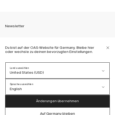
Newsletter
Du bist auf der OAS-Website für Germany. Bleibe hier
oder wechsle zu deinen bevorzugten Einstellungen.
Melden Sie sich an, um die neuesten Informationen über
OAS Kollektionen, unsere Produkte, Events und Projekte zu
erhalten.
Land auswählen
United States (USD)
Datenschutzerklärung
AGB
Sprache auswählen
Barrierefreiheit
English
Cookie-Richtlinie
Austria (EUR)
English
Änderungen übernehmen
Denmark (DKK)
German
Auf Germany bleiben
IG
FB
TT
PI
LI
OAS © 2026
EU (EUR)