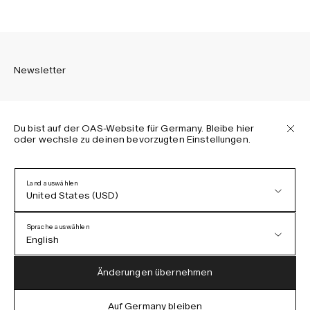
Newsletter
Du bist auf der OAS-Website für Germany. Bleibe hier
oder wechsle zu deinen bevorzugten Einstellungen.
Melden Sie sich an, um die neuesten Informationen über
OAS Kollektionen, unsere Produkte, Events und Projekte zu
erhalten.
Land auswählen
United States (USD)
Datenschutzerklärung
AGB
Sprache auswählen
Barrierefreiheit
English
Cookie-Richtlinie
Austria (EUR)
English
Änderungen übernehmen
Denmark (DKK)
German
Auf Germany bleiben
IG
FB
TT
PI
LI
OAS © 2026
EU (EUR)