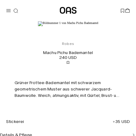
Robes
Machu Pichu Bademantel
240 USD
Grüner Frottee-Bademantel mit schwarzem
geometrischem Muster aus schwerer Jacquard-
Baumwolle. Weich, atmungsaktiv, mit Gürtel, Brust- und
zwei Vordertaschen. Knielange Unisex-Passform.
Personalisierbar. Model: 184 cm, trägt L/XL.
Stickerei
35 USD
Details & Pflege