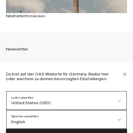
Neuheiten
Entdecken
Newsletter
Du bist auf der OAS-Website für Germany. Bleibe hier
oder wechsle zu deinen bevorzugten Einstellungen.
Melden Sie sich an, um die neuesten Informationen über
OAS Kollektionen, unsere Produkte, Events und Projekte zu
erhalten.
Land auswählen
United States (USD)
Datenschutzerklärung
AGB
Sprache auswählen
Barrierefreiheit
English
Cookie-Richtlinie
Austria (EUR)