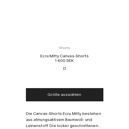
Shorts
Ecru Mitty Canvas-Shorts
1 600 SEK
Kostenloser Versand
Lieferung in 2-3 Tagen
Steuern und Abgaben
Keine zusätzlichen
inklusive
Gebühren
Größe auswählen
Die Canvas-Shorts Ecru Mitty bestehen
Kombinieren mit
aus atmungsaktivem Baumwoll- und
Leinenstoff. Die locker geschnittenen