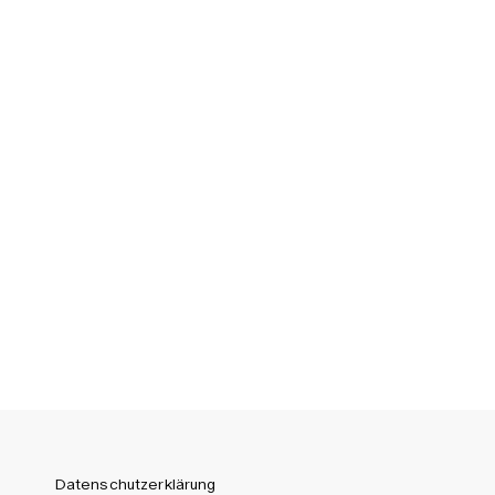
Spain (EUR)
Sweden (SEK)
Switzerland (CHF)
United Kingdom (GBP)
United States (USD)
Datenschutzerklärung