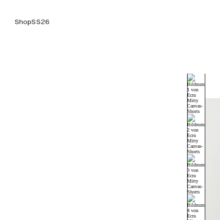
Shop
SS26