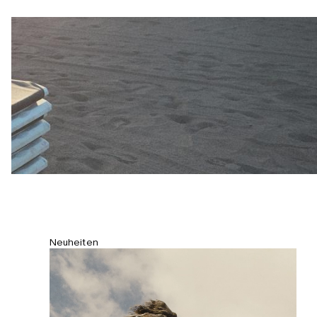
Shorts verfügen über mehrere
Mehrzwecktaschen und einen
bequemen Kordelzug im Bund.
Abgerundet wird das Design durch
Druckknöpfe aus Metall und
ausgefranste Säume.
Neuheiten