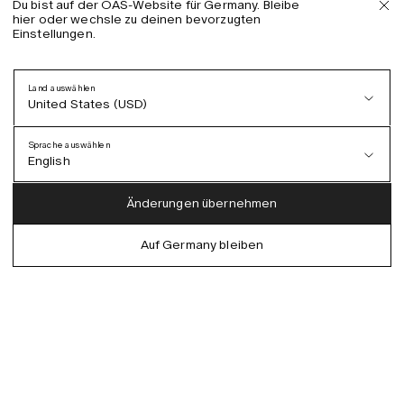
Du bist auf der OAS-Website für Germany. Bleibe
hier oder wechsle zu deinen bevorzugten
Einstellungen.
Land auswählen
United States (USD)
Sprache auswählen
English
Austria (EUR)
English
Änderungen übernehmen
Denmark (DKK)
German
Auf Germany bleiben
EU (EUR)
Spanish
Germany (EUR)
Swedish
Global (USD)
Liechtenstein (CHF)
Norway (NOK)