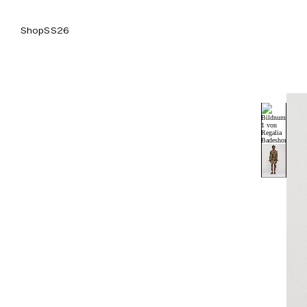
Shop
SS26