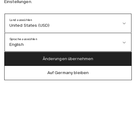
Einstellungen.
Land auswählen
United States (USD)
Sprache auswählen
English
Austria (EUR)
English
Änderungen übernehmen
Denmark (DKK)
German
Auf Germany bleiben
EU (EUR)
Spanish
Germany (EUR)
Swedish
Global (USD)
Liechtenstein (CHF)
Norway (NOK)
Spain (EUR)