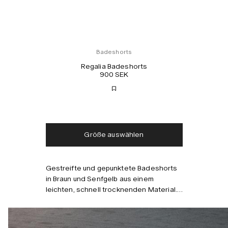
Badeshorts
Regalia Badeshorts
900 SEK
Kostenloser Versand
Lieferung in 2-3 Tagen
Steuern und Abgaben
Keine zusätzlichen
inklusive
Gebühren
Größe auswählen
Gestreifte und gepunktete Badeshorts
in Braun und Senfgelb aus einem
leichten, schnell trocknenden Material.
Mit elastischem Bund, vier Taschen,
Kombinieren mit
einschließlich einer versteckten
Reißverschlusstasche, und einem