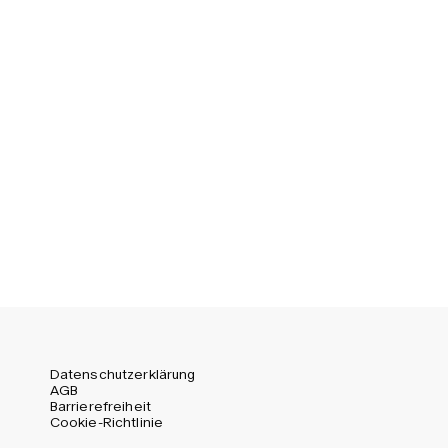
Sweden (SEK)
Switzerland (CHF)
United Kingdom (GBP)
United States (USD)
Datenschutzerklärung
AGB
Barrierefreiheit
Cookie-Richtlinie