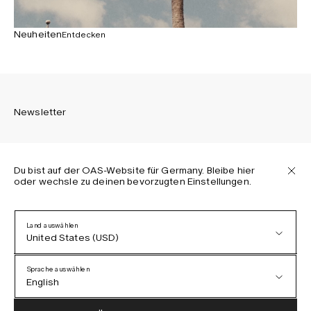
Neuheiten
Entdecken
Newsletter
Du bist auf der OAS-Website für Germany. Bleibe hier
oder wechsle zu deinen bevorzugten Einstellungen.
Melden Sie sich an, um die neuesten Informationen über
OAS Kollektionen, unsere Produkte, Events und Projekte zu
erhalten.
Land auswählen
United States (USD)
Datenschutzerklärung
AGB
Sprache auswählen
Barrierefreiheit
English
Cookie-Richtlinie
Austria (EUR)
English