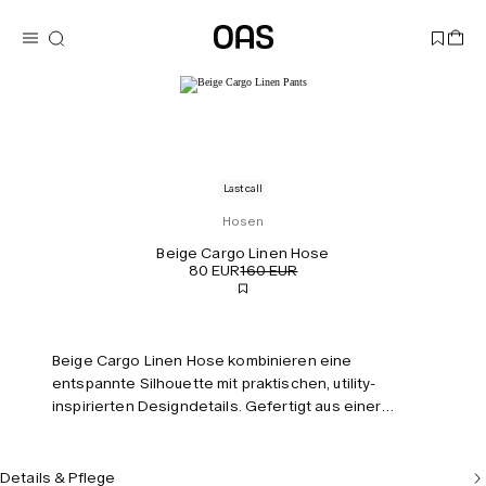
Last call
Hosen
Beige Cargo Linen Hose
80 EUR
160 EUR
Beige Cargo Linen Hose kombinieren eine
entspannte Silhouette mit praktischen, utility-
inspirierten Designdetails. Gefertigt aus einer
luftigen Leinen-Baumwoll-Mischung, mit praktischen
Taschen und einem elastischen Kordelzug in der
Taille. Das Modell ist 180 cm groß und trägt Größe M.
Details & Pflege