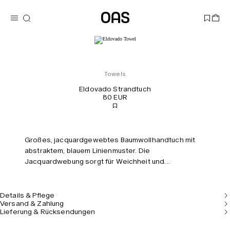
Towels
Eldovado Strandtuch
80 EUR
Großes, jacquardgewebtes Baumwollhandtuch mit
abstraktem, blauem Linienmuster. Die
Jacquardwebung sorgt für Weichheit und
Saugfähigkeit. Maße: 150 x 100 cm.
Details & Pflege
Versand & Zahlung
Lieferung & Rücksendungen