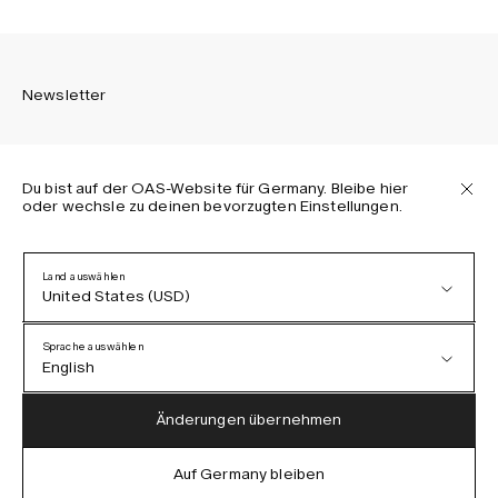
Newsletter
Du bist auf der OAS-Website für Germany. Bleibe hier
oder wechsle zu deinen bevorzugten Einstellungen.
Melden Sie sich an, um die neuesten Informationen über
OAS Kollektionen, unsere Produkte, Events und Projekte zu
erhalten.
Land auswählen
United States (USD)
Datenschutzerklärung
AGB
Sprache auswählen
Barrierefreiheit
English
Cookie-Richtlinie
Austria (EUR)
English
Änderungen übernehmen
Denmark (DKK)
German
Auf Germany bleiben
IG
FB
TT
PI
LI
OAS © 2026
EU (EUR)
Spanish