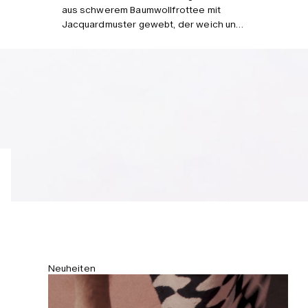
aus schwerem Baumwollfrottee mit
Jacquardmuster gewebt, der weich und
atmungsaktiv ist. Dank der weichen
Oberseite und Krempe lässt sich der
Fischerhut leicht zusammenfalten.
Neuheiten