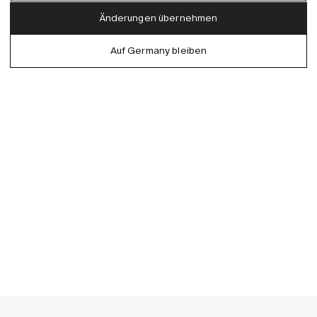
Austria (EUR)
English
Änderungen übernehmen
Denmark (DKK)
German
Auf Germany bleiben
EU (EUR)
Spanish
Germany (EUR)
Swedish
Global (USD)
Liechtenstein (CHF)
Norway (NOK)
Spain (EUR)
Sweden (SEK)
Switzerland (CHF)
United Kingdom (GBP)
United States (USD)