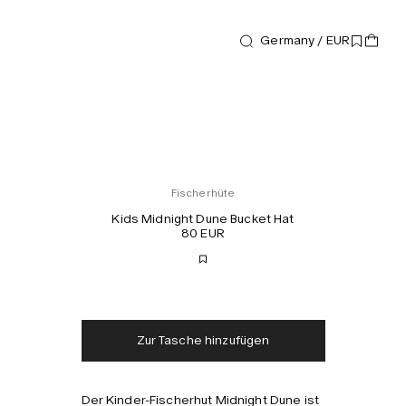
Germany / EUR
Fischerhüte
Kids Midnight Dune Bucket Hat
80 EUR
Kostenloser Versand
Lieferung in 2-3 Tagen
Steuern und Abgaben
Keine zusätzlichen
inklusive
Gebühren
Zur Tasche hinzufügen
Der Kinder-Fischerhut Midnight Dune ist
Kombinieren mit