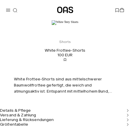
Shorts
White Frottee-Shorts
100 EUR
White Frottee-Shorts sind aus mittelschwerer
Baumwollfrottee gefertigt, die weich und
atmungsaktiv ist. Entspannt mit mittelhohem Bund,
ergänzt durch Taschen, Meshfutter und eine
verstellbare Taille mit Kordelzug. Das Modell ist 184
cm groß und trägt Größe M.
Details & Pflege
Versand & Zahlung
Lieferung & Rücksendungen
Größentabelle