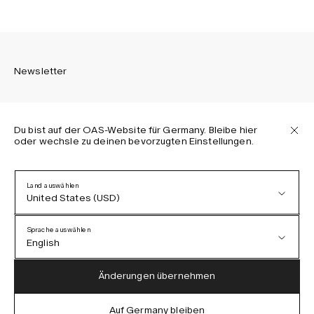
Newsletter
Du bist auf der OAS-Website für Germany. Bleibe hier
oder wechsle zu deinen bevorzugten Einstellungen.
Melden Sie sich an, um die neuesten Informationen über
OAS Kollektionen, unsere Produkte, Events und Projekte zu
erhalten.
Land auswählen
United States (USD)
Datenschutzerklärung
AGB
Sprache auswählen
Barrierefreiheit
English
Cookie-Richtlinie
Austria (EUR)
English
Änderungen übernehmen
Denmark (DKK)
German
Auf Germany bleiben
IG
FB
TT
PI
LI
OAS © 2026
EU (EUR)