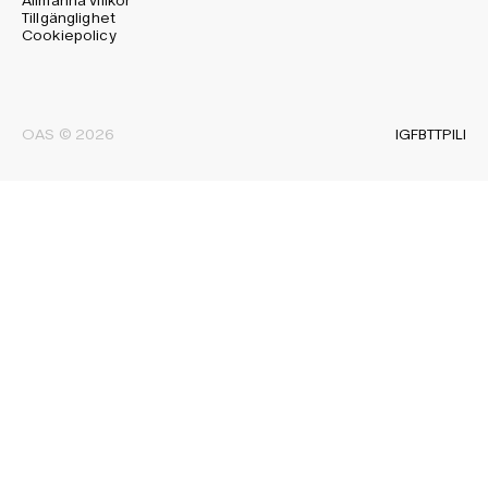
Allmänna villkor
Tillgänglighet
Cookiepolicy
IG
FB
TT
PI
LI
OAS © 2026