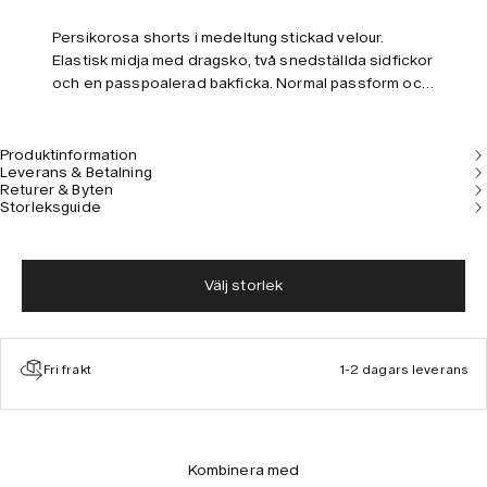
Persikorosa shorts i medeltung stickad velour.
Elastisk midja med dragsko, två snedställda sidfickor
och en passpoalerad bakficka. Normal passform och
medelhög midja. Modellen är 180 cm lång och bär
storlek M.
Produktinformation
Leverans & Betalning
Returer & Byten
Storleksguide
Välj storlek
Fri frakt
1-2 dagars leverans
Kombinera med