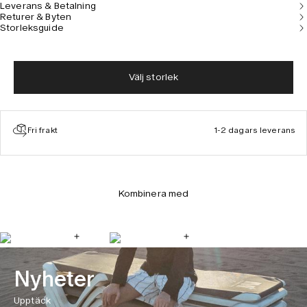
Leverans & Betalning
skjortan.
Returer & Byten
Storleksguide
Välj storlek
Fri frakt
1-2 dagars leverans
Kombinera med
Nyheter
Upptäck