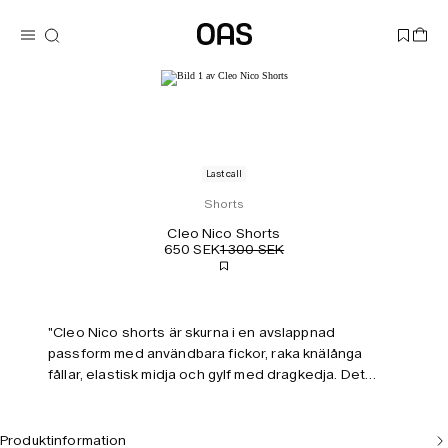
Last call
Shorts
Cleo Nico Shorts
650 SEK
1 300 SEK
"Cleo Nico shorts är skurna i en avslappnad
passform med användbara fickor, raka knälånga
fållar, elastisk midja och gylf med dragkedja. Det
jacquardvävda bomullstyget har ett texturerat
mönster som återspeglar abstrakta former från en
skissbok. Styla dem som ett set med den matchande
Produktinformation