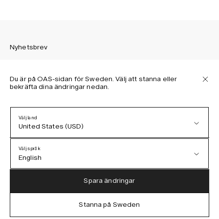
Nyhetsbrev
Du är på OAS-sidan för Sweden. Välj att stanna eller
bekräfta dina ändringar nedan.
Prenumerera för att ta del av OAS kollektioner, nyheter,
event och projekt.
Välj land
United States (USD)
Integritetspolicy
Allmänna villkor
Välj språk
Tillgänglighet
English
Cookiepolicy
Austria (EUR)
English
Spara ändringar
Denmark (DKK)
German
Stanna på Sweden
IG
FB
TT
PI
LI
OAS © 2026
EU (EUR)
Spanish