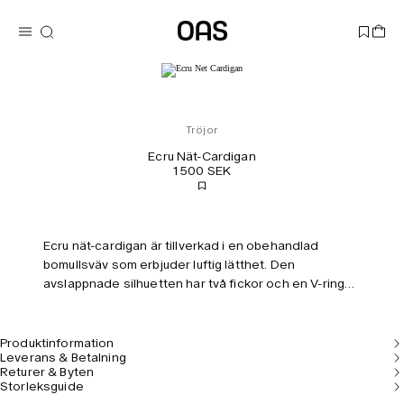
Tröjor
Ecru Nät-Cardigan
1 500 SEK
Ecru nät-cardigan är tillverkad i en obehandlad
bomullsväv som erbjuder luftig lätthet. Den
avslappnade silhuetten har två fickor och en V-ringad
framsida. Modellen är 183 cm och bär storlek M.
Produktinformation
Leverans & Betalning
Returer & Byten
Storleksguide