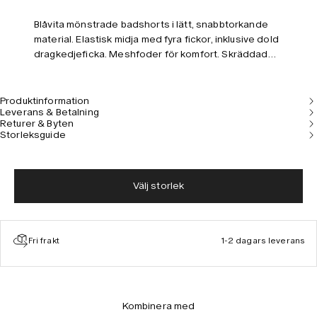
Blåvita mönstrade badshorts i lätt, snabbtorkande
material. Elastisk midja med fyra fickor, inklusive dold
dragkedjeficka. Meshfoder för komfort. Skräddad
passform och medelhög midja.
Produktinformation
Leverans & Betalning
Returer & Byten
Storleksguide
Välj storlek
Fri frakt
1-2 dagars leverans
Kombinera med