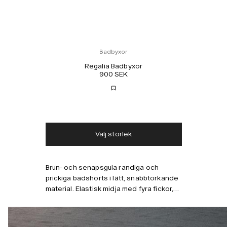
Badbyxor
Regalia Badbyxor
900 SEK
Fri frakt
1-2 dagars leverans
Välj storlek
Brun- och senapsgula randiga och
prickiga badshorts i lätt, snabbtorkande
material. Elastisk midja med fyra fickor,
inklusive dold dragkedjeficka.
Kombinera med
Meshfoder för komfort. Skräddad
passform och medelhög midja.