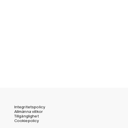
Switzerland (CHF)
United Kingdom (GBP)
United States (USD)
Integritetspolicy
Allmänna villkor
Tillgänglighet
Cookiepolicy