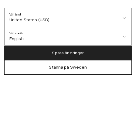
Välj land
United States (USD)
Välj språk
English
Austria (EUR)
English
Spara ändringar
Denmark (DKK)
German
Stanna på Sweden
EU (EUR)
Spanish
Germany (EUR)
Swedish
Global (USD)
Liechtenstein (CHF)
Norway (NOK)
Spain (EUR)
Sweden (SEK)