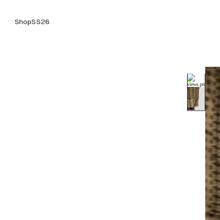
Shop
SS26