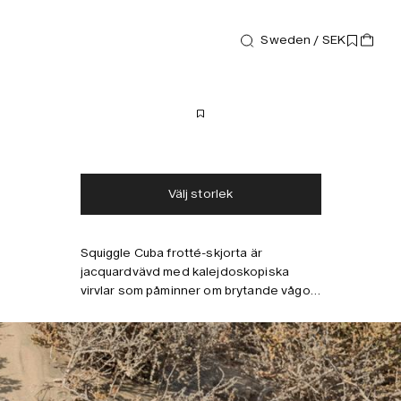
Sweden / SEK
Skjortor
Squiggle Cuba Frotté-skjorta
1 400 SEK
Fri frakt
1-2 dagars leverans
Välj storlek
Squiggle Cuba frotté-skjorta är
Kombinera med
jacquardvävd med kalejdoskopiska
virvlar som påminner om brytande vågor,
inspirerade av vintage italienska tapeter.
Skjortan är tillverkad av medeltung
bomullsfrotté som är mjuk och
andningsbar, designad med
resortkrage. Modellen är 188 cm lång