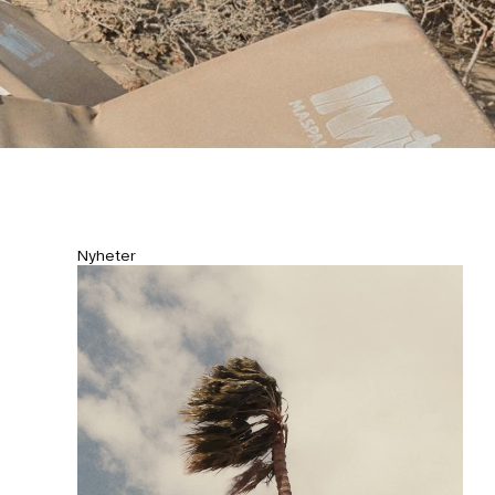
och bär storlek M.
Nyheter