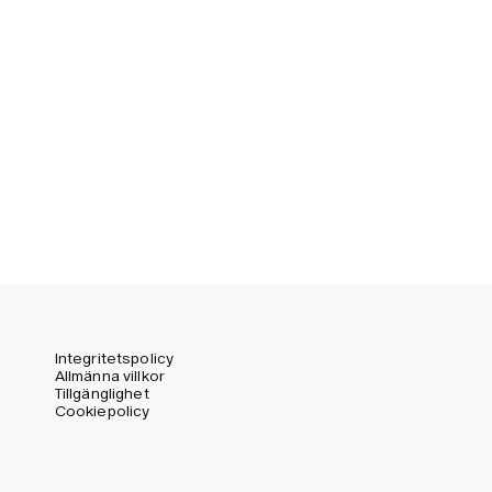
Germany (EUR)
Swedish
Global (USD)
Liechtenstein (CHF)
Norway (NOK)
Spain (EUR)
Sweden (SEK)
Switzerland (CHF)
United Kingdom (GBP)
United States (USD)
Integritetspolicy
Allmänna villkor
Tillgänglighet
Cookiepolicy