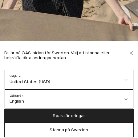
Du är på OAS-sidan för Sweden. Välj att stanna eller
bekräfta dina ändringar nedan.
Välj land
United States (USD)
Välj språk
English
Austria (EUR)
English
Spara ändringar
Denmark (DKK)
German
Stanna på Sweden
EU (EUR)
Spanish