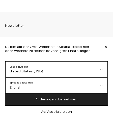
Newsletter
Du bist auf der OAS-Website für Austria. Bleibe hier
oder wechsle zu deinen bevorzugten Einstellungen.
Melden Sie sich an, um die neuesten Informationen über
OAS Kollektionen, unsere Produkte, Events und Projekte zu
erhalten.
Land auswählen
United States (USD)
Datenschutzerklärung
AGB
Sprache auswählen
Barrierefreiheit
English
Cookie-Richtlinie
Austria (EUR)
English
Änderungen übernehmen
Denmark (DKK)
German
Auf Austria bleiben
IG
FB
TT
PI
LI
OAS © 2026
EU (EUR)