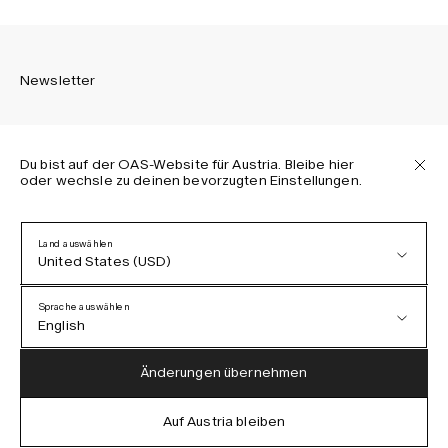
Newsletter
Du bist auf der OAS-Website für Austria. Bleibe hier
oder wechsle zu deinen bevorzugten Einstellungen.
Melden Sie sich an, um die neuesten Informationen über
OAS Kollektionen, unsere Produkte, Events und Projekte zu
erhalten.
Land auswählen
United States (USD)
Datenschutzerklärung
AGB
Sprache auswählen
Barrierefreiheit
English
Cookie-Richtlinie
Austria (EUR)
English
Änderungen übernehmen
Denmark (DKK)
German
Auf Austria bleiben
IG
FB
TT
PI
LI
OAS © 2026
EU (EUR)
Spanish