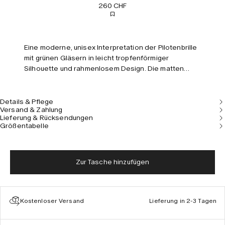
260 CHF
Eine moderne, unisex Interpretation der Pilotenbrille
mit grünen Gläsern in leicht tropfenförmiger
Silhouette und rahmenlosem Design. Die matten
bronzefarbenen Bügel sind mit einem handgravierten
Muster verziert, inspiriert von antiken Säulen.
Details & Pflege
Versand & Zahlung
Lieferung & Rücksendungen
Größentabelle
Zur Tasche hinzufügen
Kostenloser Versand
Lieferung in 2-3 Tagen