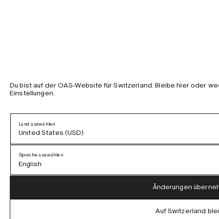
Du bist auf der OAS-Website für Switzerland. Bleibe hier oder w
Einstellungen.
Land auswählen
United States (USD)
Sprache auswählen
English
Austria (EUR)
English
Änderungen überne
Denmark (DKK)
German
Auf Switzerland ble
EU (EUR)