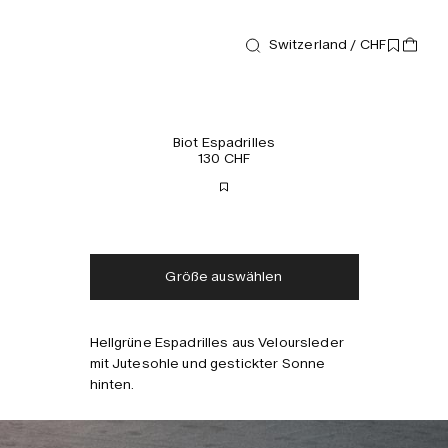
Switzerland / CHF
Schuhe
Biot Espadrilles
130 CHF
Kostenloser Versand
Lieferung in 2-3 Tagen
Steuern und Abgaben
Keine zusätzlichen
inklusive
Gebühren
Größe auswählen
Hellgrüne Espadrilles aus Veloursleder
mit Jutesohle und gestickter Sonne
hinten.