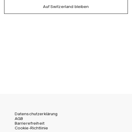
German
Auf Switzerland bleiben
EU (EUR)
Spanish
Germany (EUR)
Swedish
Global (USD)
Liechtenstein (CHF)
Norway (NOK)
Spain (EUR)
Sweden (SEK)
Switzerland (CHF)
United Kingdom (GBP)
United States (USD)
Datenschutzerklärung
AGB
Barrierefreiheit
Cookie-Richtlinie