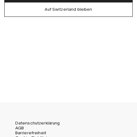
German
Auf Switzerland bleiben
EU (EUR)
Spanish
Germany (EUR)
Swedish
Global (USD)
Liechtenstein (CHF)
Norway (NOK)
Spain (EUR)
Sweden (SEK)
Switzerland (CHF)
United Kingdom (GBP)
United States (USD)
Datenschutzerklärung
AGB
Barrierefreiheit