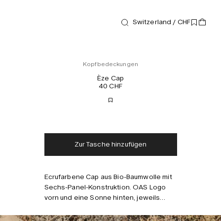
Switzerland / CHF
New arrival
Kopfbedeckungen
Èze Cap
40 CHF
Kostenloser Versand
Lieferung in 2-3 Tagen
Steuern und Abgaben
Keine zusätzlichen
inklusive
Gebühren
Zur Tasche hinzufügen
Ecrufarbene Cap aus Bio-Baumwolle mit
Sechs-Panel-Konstruktion. OAS Logo
vorn und eine Sonne hinten, jeweils
gestickt. Verstellbarer Riemen.