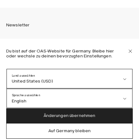
Newsletter
Du bist auf der OAS-Website für Germany. Bleibe hier
oder wechsle zu deinen bevorzugten Einstellungen.
Melden Sie sich an, um die neuesten Informationen über
OAS Kollektionen, unsere Produkte, Events und Projekte zu
erhalten.
Land auswählen
United States (USD)
Datenschutzerklärung
AGB
Sprache auswählen
Barrierefreiheit
English
Cookie-Richtlinie
Austria (EUR)
English
Änderungen übernehmen
Denmark (DKK)
German
Auf Germany bleiben
IG
FB
TT
PI
LI
OAS © 2026
EU (EUR)
Spanish