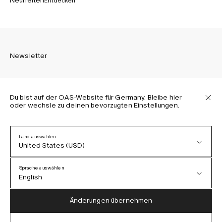
Neuheiten
Entdecken
Newsletter
Du bist auf der OAS-Website für Germany. Bleibe hier
oder wechsle zu deinen bevorzugten Einstellungen.
Melden Sie sich an, um die neuesten Informationen über
OAS Kollektionen, unsere Produkte, Events und Projekte zu
erhalten.
Land auswählen
United States (USD)
Datenschutzerklärung
AGB
Sprache auswählen
Barrierefreiheit
English
Cookie-Richtlinie
Austria (EUR)
English
Änderungen übernehmen
Denmark (DKK)
German