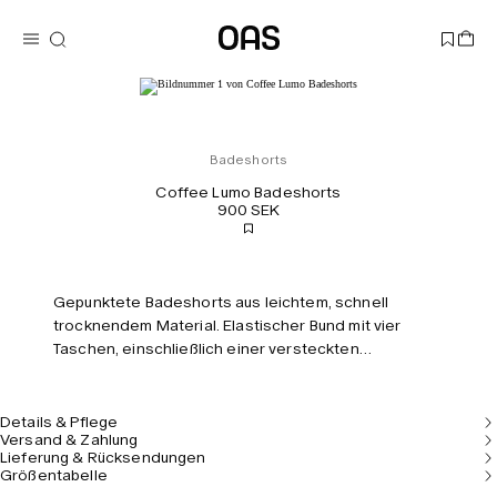
Badeshorts
Coffee Lumo Badeshorts
900 SEK
Gepunktete Badeshorts aus leichtem, schnell
trocknendem Material. Elastischer Bund mit vier
Taschen, einschließlich einer versteckten
Reißverschlusstasche. Mesh-Futter für
Tragekomfort. Taillierte Passform und mittelhoher
Bund.
Details & Pflege
Versand & Zahlung
Lieferung & Rücksendungen
Größentabelle