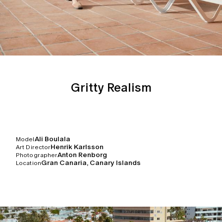
Gritty Realism
Ali Boulala
Model
Henrik Karlsson
Art Director
Anton Renborg
Photographer
Gran Canaria, Canary Islands
Location