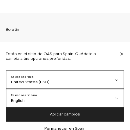
Boletín
Estás en el sitio de OAS para Spain. Quédate o
cambia a tus opciones preferidas.
Suscríbete para recibir las últimas novedades sobre las
colecciones de OAS, nuestros productos, eventos y
proyectos.
Seleccionar país
United States (USD)
Política de privacidad
Términos y condiciones
Seleccionar idioma
Accesibilidad
English
Política de cookies
Austria (EUR)
English
Aplicar cambios
Denmark (DKK)
German
Permanecer en Spain
IG
FB
TT
PI
LI
OAS © 2026
EU (EUR)