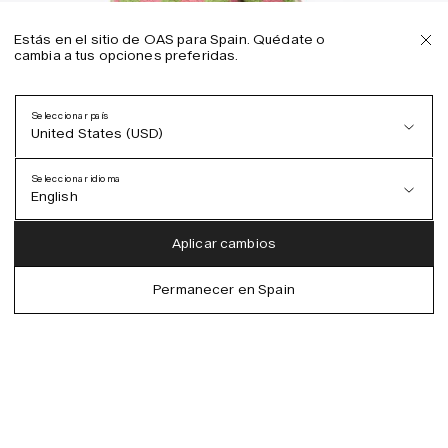
Estás en el sitio de OAS para Spain. Quédate o
cambia a tus opciones preferidas.
ra
Seleccionar país
United States (USD)
Seleccionar idioma
English
Austria (EUR)
English
Aplicar cambios
Denmark (DKK)
German
Permanecer en Spain
EU (EUR)
Spanish
Germany (EUR)
Swedish
Global (USD)
Liechtenstein (CHF)
Norway (NOK)