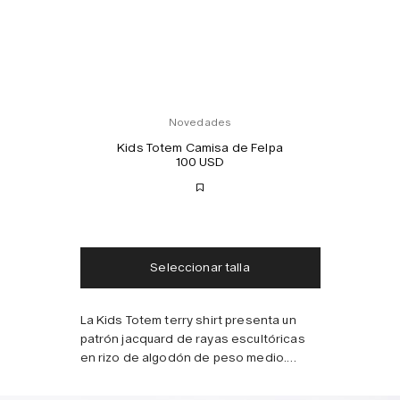
Novedades
Kids Totem Camisa de Felpa
100 USD
Envío gratis
Entrega en 2-3 días
Impuestos y aranceles incluidos
Sin cargos adicionales
Seleccionar talla
Combínalo con
La Kids Totem terry shirt presenta un
patrón jacquard de rayas escultóricas
en rizo de algodón de peso medio.
Combínala con los shorts para niños a
juego.