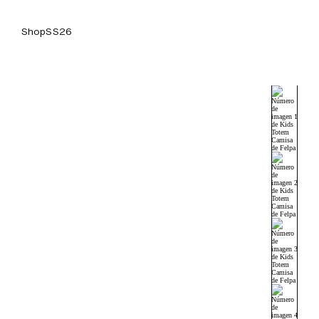
Shop
SS26