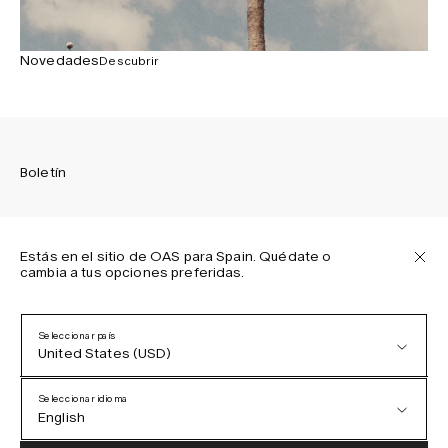
Novedades
Descubrir
Boletín
Estás en el sitio de OAS para Spain. Quédate o
cambia a tus opciones preferidas.
Suscríbete para recibir las últimas novedades sobre las
colecciones de OAS, nuestros productos, eventos y
proyectos.
Seleccionar país
United States (USD)
Política de privacidad
Términos y condiciones
Seleccionar idioma
Accesibilidad
English
Política de cookies
Austria (EUR)