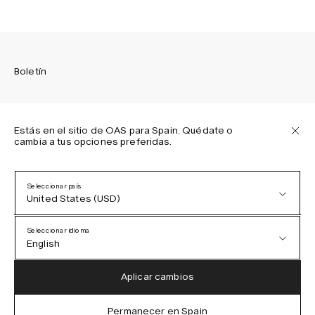
Boletín
Estás en el sitio de OAS para Spain. Quédate o
cambia a tus opciones preferidas.
Suscríbete para recibir las últimas novedades sobre las
colecciones de OAS, nuestros productos, eventos y
proyectos.
Seleccionar país
United States (USD)
Política de privacidad
Términos y condiciones
Seleccionar idioma
Accesibilidad
English
Política de cookies
Austria (EUR)
English
Aplicar cambios
Denmark (DKK)
German
Permanecer en Spain
IG
FB
TT
PI
LI
OAS © 2026
EU (EUR)