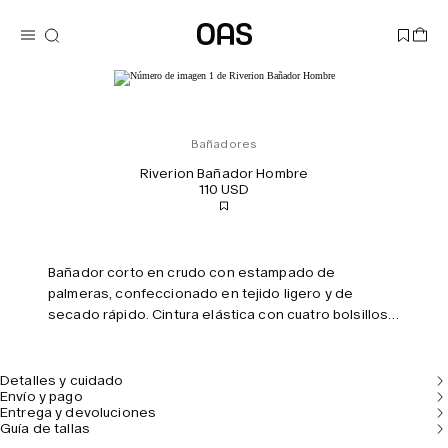
Bañadores
Riverion Bañador Hombre
110 USD
Bañador corto en crudo con estampado de
palmeras, confeccionado en tejido ligero y de
secado rápido. Cintura elástica con cuatro bolsillos,
incluido uno oculto con cremallera. Forro de malla
para comodidad. Corte entallado y tiro medio.
Detalles y cuidado
Envío y pago
Entrega y devoluciones
Guía de tallas